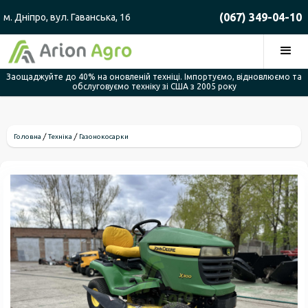
(067) 349-04-10
м. Дніпро, вул. Гаванська, 16
Заощаджуйте до 40% на оновленій техніці. Імпортуємо, відновлюємо та
обслуговуємо техніку зі США з 2005 року
Головна
Техніка
Газонокосарки