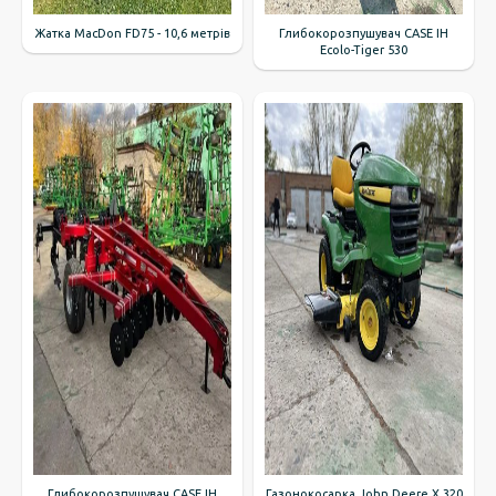
Жатка MacDon FD75 - 10,6 метрів
Глибокорозпушувач CASE IH
Ecolo-Tiger 530
Глибокорозпушувач CASE IH
Газонокосарка John Deere X 320