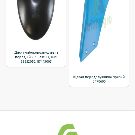
Диск глибокорозпушувача
передній 20″ Case IH, DMI
33552050, 87443007
Відвал передплужника правий
3470600