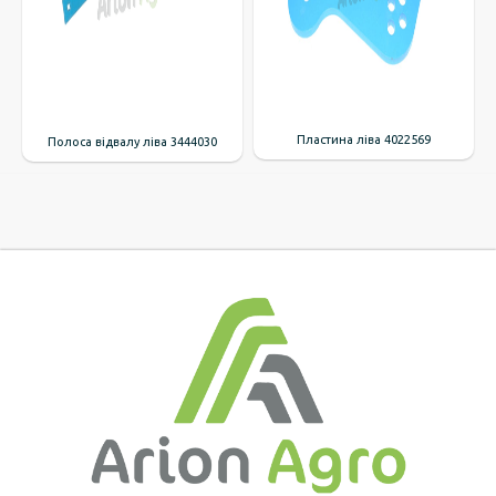
Пластина ліва 4022569
Полоса відвалу ліва 3444030