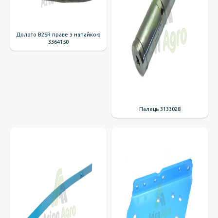
Долото B2SR праве з напайкою
3364150
Палець 3133028