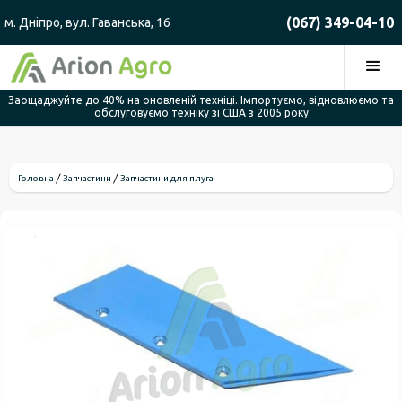
(067) 349-04-10
м. Дніпро, вул. Гаванська, 16
Заощаджуйте до 40% на оновленій техніці. Імпортуємо, відновлюємо та
обслуговуємо техніку зі США з 2005 року
Головна
Запчастини
Запчастини для плуга