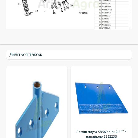
Дивіться також
Леміш плуга SB56P лівий 20" з
напайкою 3352235