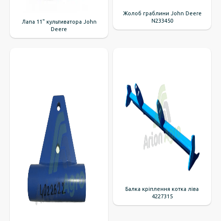
Жолоб граблини John Deere
N233450
Лапа 11" культиватора John
Deere
Балка кріплення котка ліва
4227315