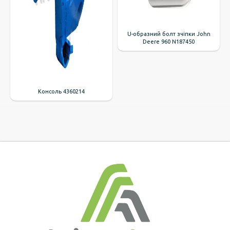
U-образний болт зчіпки John
Deere 960 N187450
Консоль 4360214